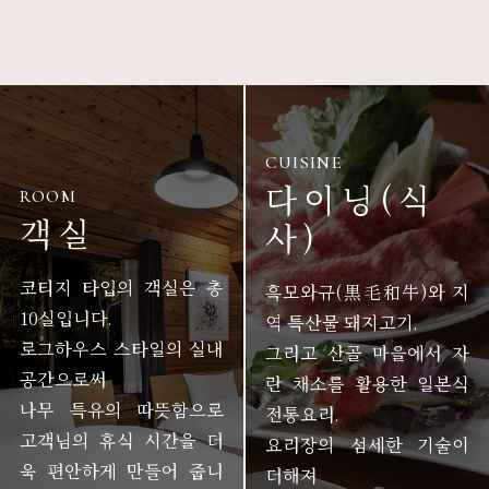
CUISINE
다이닝(식
ROOM
객실
사)
코티지 타입의 객실은 총
흑모와규(黒毛和牛)와 지
10실입니다.
역 특산물 돼지고기,
로그하우스 스타일의 실내
그리고 산골 마을에서 자
공간으로써
란 채소를 활용한 일본식
나무 특유의 따뜻함으로
전통요리.
고객님의 휴식 시간을 더
요리장의 섬세한 기술이
욱 편안하게 만들어 줍니
더해져