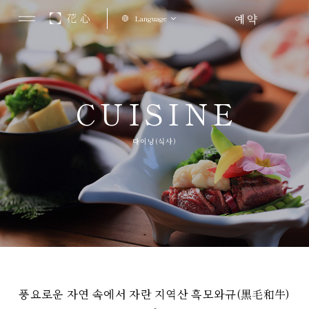
예약
Language
CUISINE
다이닝(식사)
풍요로운 자연 속에서 자란 지역산 흑모와규(黒毛和牛)