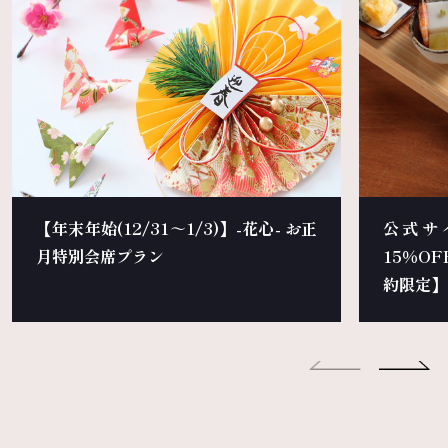
【年末年始(12/31～1/3)】-花心- お正
公式サ
月特別会席プラン
15％O
約限定】