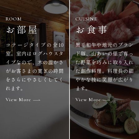
ROOM
CUISINE
お部屋
お食事
コテージタイプの全10
黒毛和牛や地元のブラン
室。室内はログハウスタ
ド豚、山あいの里で育っ
イプなので、木の温かさ
た野菜を巧みに取り入れ
がお客さまの寛ぎの時間
た創作料理。料理長の細
をさらにやさしくしてく
やかな技に笑顔が広がり
れます。
ます。
View More
View More