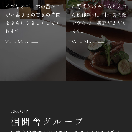
イプなので、木の温かさ
た野菜を巧みに取り入れ
がお客さまの寛ぎの時間
た創作料理。料理長の細
をさらにやさしくしてく
やかな技に笑顔が広がり
れます。
ます。
View More
View More
GROUP
相聞舎グループ