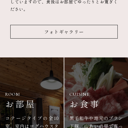
していますので、食後はお部屋でゆったりとお寛ぎく
ださい。
フォトギャラリー
ROOM
CUISINE
お部屋
お食事
コテージタイプの全10
黒毛和牛や地元のブラン
室。室内はログハウスタ
ド豚、山あいの里で育っ