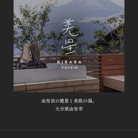
由布岳の絶景と美肌の湯。
大分県由布市