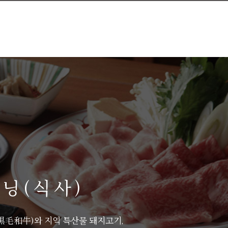
닝(식사)
黒毛和牛)와 지역 특산물 돼지고기,