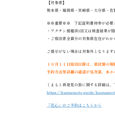
【対象者】
熊本県・福岡県・宮崎県・大分県・佐
※※重要※※ 下記証明書持参が必要
・ワクチン接種済3回又は検査結果が
・ご宿泊者全員分の対象県在住がわか
ご提示がない場合は対象外となります
１０月１１日宿泊以降は、県民割の規
予約方法等詳細の通達が気次第、本ホ
くまもと再発見の旅に関する詳細は、
https://kumamoto.guide/kumamot
「花心」のご予約はこちらから