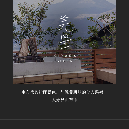
由布岳的壮丽景色，与滋养肌肤的美人温泉。
大分县由布市