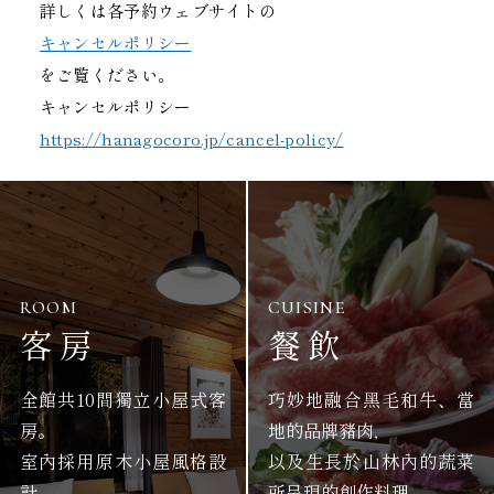
詳しくは各予約ウェブサイトの
キャンセルポリシー
をご覧ください。
キャンセルポリシー
https://hanagocoro.jp/cancel-policy/
ROOM
CUISINE
客房
餐飲
全館共10間獨立小屋式客
巧妙地融合黑毛和牛、當
房。
地的品牌豬肉，
室內採用原木小屋風格設
以及生長於山林內的蔬菜
計，
所呈現的創作料理。